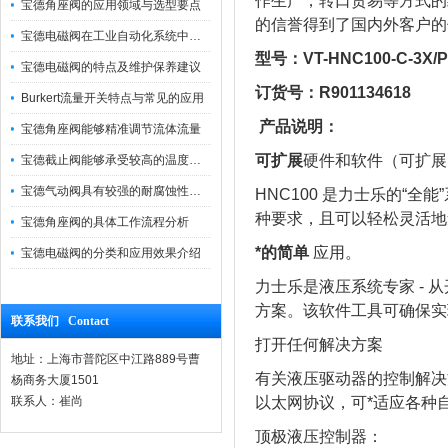
作生产，转口贸易等方式的
宝德角座阀的应用领域与选型要点
的信誉得到了国内外客户的
宝德电磁阀在工业自动化系统中的作用
型号：VT-HNC100-C-3X/P-
宝德电磁阀的特点及维护保养建议
订货号：R901134618
Burkert流量开关特点与常见的应用
产品说明：
宝德角座阀能够精准调节流体流量
可扩展
硬件和软件（可扩展
宝德截止阀能够承受较高的温度和压力
宝德气动阀具有较强的耐腐蚀性和抗震性
HNC100 是力士乐的“
种要求，且可以轻松灵活地
宝德角座阀的具体工作流程分析
*的简单
应用。
宝德电磁阀的分类和应用效果介绍
力士乐是液压系统专家 - 
方案。该软件工具可确保实
联系我们 Contact
打开任何解决方案
地址：上海市普陀区中江路889号曹
有关液压驱动器的控制解决
杨商务大厦1501
联系人：崔尚
以太网协议，可*适应各种
顶极液压控制器：