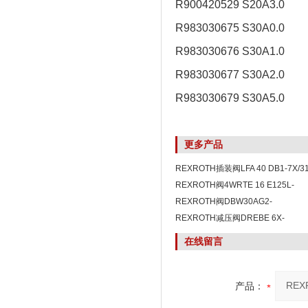
R900420529 S20A3.0
R983030675 S30A0.0
R983030676 S30A1.0
R983030677 S30A2.0
R983030679 S30A5.0
更多产品
REXROTH插装阀LFA 40 DB1-7X/31
REXROTH阀4WRTE 16 E125L-
4X/6EG24K31/A1M
REXROTH阀DBW30AG2-
5X/200P110Y6EG24N9K4
REXROTH减压阀DREBE 6X-
1X/175MG24K31A1M
在线留言
产品：