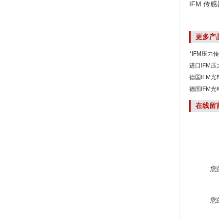
IFM 传感器
更多产
*IFM压力
进口IFM压
德国IFM光
德国IFM光
在线留
您
您