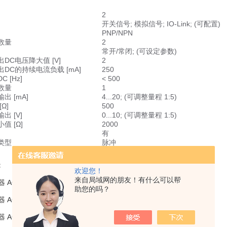
2
开关信号; 模拟信号; IO-Link; (可配置)
PNP/NPN
数量
2
常开/常闭; (可设定参数)
DC电压降大值 [V]
2
DC的持续电流负载 [mA]
250
 [Hz]
< 500
数量
1
出 [mA]
4...20; (可调整量程 1:5)
Ω]
500
出 [V]
0...10; (可调整量程 1:5)
值 [Ω]
2000
有
类型
脉冲
有
：
欢迎您！
来自局域网的朋友！有什么可以帮
器 AC2218
助您的吗？
器 AC2220
器 AC2258