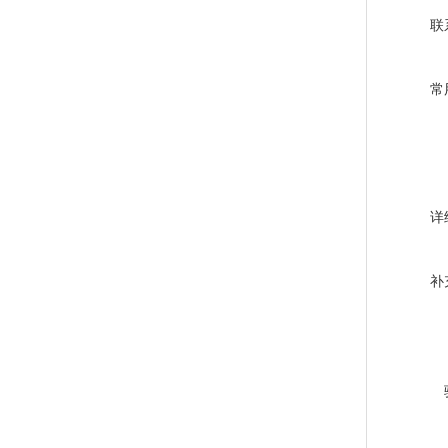
联
常
详
补