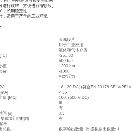
示，用于明确标识可接受的范围
可进行旋转，方便进行*的排列
护，长期稳定性
计，适用于严苛的工业环境
：
金属膜片
用于工业应用
液体和气体介质
°C]
-25...80
500 bar
小值
1200 bar
ar]
-1000
相对压力
V]
18...30 DC; (符合EN 50178 SELV/PE
mA]
< 35
值 [MΩ]
100; (500 V DC)
III
有
间 [s]
0.3
dog集成看门狗电路
有
/输出
出总数
数字输出数量: 2; 模拟输出数量: 1