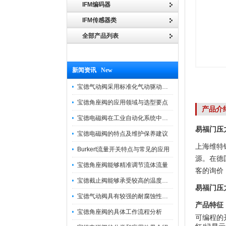
IFM编码器
IFM传感器类
全部产品列表
新闻资讯 New
宝德气动阀采用标准化气动驱动设计，可匹配各类工业气源工况
宝德角座阀的应用领域与选型要点
产品介
宝德电磁阀在工业自动化系统中的作用
易福门压力
宝德电磁阀的特点及维护保养建议
上海维特
Burkert流量开关特点与常见的应用
源。在德
宝德角座阀能够精准调节流体流量
客的询价
宝德截止阀能够承受较高的温度和压力
易福门压力
宝德气动阀具有较强的耐腐蚀性和抗震性
产品特征
宝德角座阀的具体工作流程分析
可编程的开