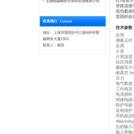
红/绿显
宝德电磁阀的分类和应用效果介绍
管路连接
高负载保
坚固的设
联系我们 Contact
技术参数
地址：上海市普陀区中江路889号曹
应用
杨商务大厦1501
测量元件
联系人：崔尚
应用
介质
介质温度 [
抗压强度
爆破压力
耐真空 [mb
压力
电气数据
工作电压 [
电流损耗 [
绝缘电阻小
防护等级
反相保护
开机延迟时
Watch
总的输入
输入和输