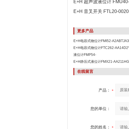
E+H 超声波液位计 FMU40-
E+H 音叉开关 FTL20-0020
更多产品
E+H电容式物位计FMI52-A2ABTJA
E+H电容式物位计FTC262-AA14D
液位计FMP54-
NCCECBUAD2PNJ+AKEFF4JAKP
E+H静压式液位计FMX21-AA211H
到
在线留言
产品：
您的单位：
您的姓名：