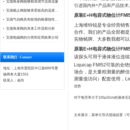
宝德角座阀能够精准调节流体流量
引进国内外*产品和产品技术,
宝德截止阀能够承受较高的温度和压力
原装E+H电容式物位计FMI52
宝德气动阀具有较强的耐腐蚀性和抗震性
上海维特锐是专业经营销售
宝德角座阀的具体工作流程分析
合作。我们的产品全部都是
宝德电磁阀的分类和应用效果介绍
实物铭牌。大多数我都可以
原装E+H电容式物位计FMI52
该探头可用于液体液位连续
联系我们 Contact
Liquicap FMI5
地址：上海市普陀区中江路889号曹
场合，是大量程测量的醉佳之选
杨商务大厦1501
测量值访问）配套使用，Li
联系人：崔尚
优势
对于电导率大于100μS/cm的液体
文本显示，菜单引导式现场设置（可