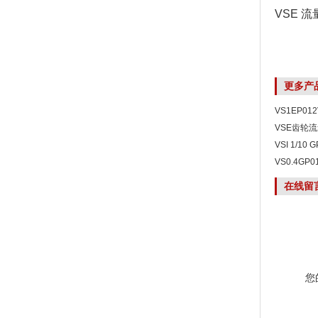
VSE 流量
更多产
VS1EP01
型
VSE齿轮流
VSI 1/10
1/10高清
VS0.4GP
VS0.4G
在线留
您