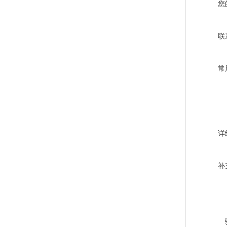
您
联
常
详
补