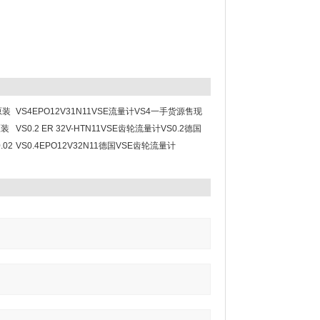
原装
VS4EPO12V31N11VSE流量计VS4一手货源售现
原装
货多多
VS0.2 ER 32V-HTN11VSE齿轮流量计VS0.2德国
.02
进口原装现货
VS0.4EPO12V32N11德国VSE齿轮流量计
VS0.4EPO厂家一手价