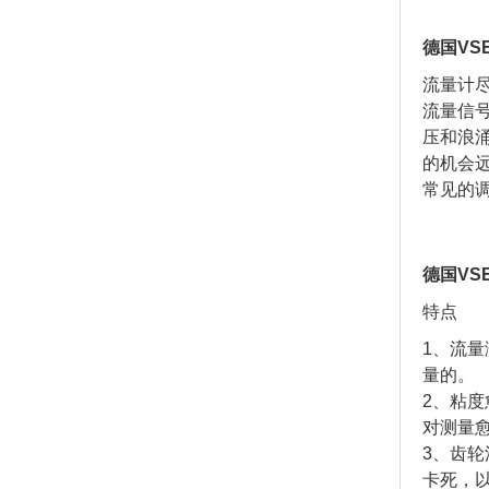
德国VS
流量计
流量信
压和浪
的机会
常见的
德国VS
特点
1、流
量的。
2、粘
对测量
3、齿
卡死，