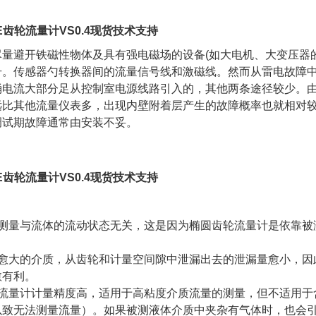
E齿轮流量计VS0.4现货技术支持
尽量避开铁磁性物体及具有强电磁场的设备(如大电机、大变压器
号。传感器勺转换器间的流量信号线和激磁线。然而从雷电故障
涌电流大部分足从控制室电源线路引入的，其他两条途径较少。
远比其他流量仪表多，出现内壁附着层产生的故障概率也就相对
调试期故障通常由安装不妥。
E齿轮流量计VS0.4现货技术支持
量测量与流体的流动状态无关，这是因为椭圆齿轮流量计是依靠被
度愈大的介质，从齿轮和计量空间隙中泄漏出去的泄漏量愈小，因
愈有利。
轮流量计计量精度高，适用于高粘度介质流量的测量，但不适用于
以致无法测量流量）。如果被测液体介质中夹杂有气体时，也会