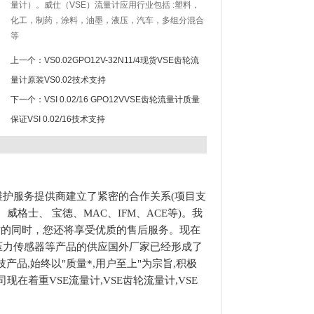
量计）。威仕（VSE）流量计应用行业包括 :塑料，
化工，制药，涂料，油墨，液压，汽车，多组分混合
等
上一个：
VS0.02GPO12V-32N11/4现货VSE齿轮流
量计原装VS0.02技术支持
下一个：
VSI 0.02/16 GPO12VVSE齿轮流量计质量
保证VSI 0.02/16技术支持
维护服务提供商建立了紧密的合作关系(项目支
威格士、 宝德、MAC、IFM、ACE等)。我
质的同时，您还将享受优质的售后服务。现在
,贺德克压力传感器等产品的供应国外厂家已经形成了
品,始终以"质量*,用户至上"为宗旨,积极
在着重VSE流量计,VSE齿轮流量计,VSE