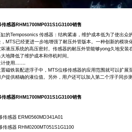
传感器RHM1700MP031S1G3100销售
缸的Temposonics 传感器：结构紧凑，维护成本低为了使出众的
去，MTS已经更进一步地增强了耐压外管版本。一种创新的模块
破坏液压系统的高压密封。传感器的耐压外管能够yong久地安
当大地降低了维护成本和停机时间。
计使用.……
位置磁铁装配进浮子中，MTS位移传感器的应用范围就可以扩展
用户提供精确的液位值。另外，用户还可以加入第二个浮子同步测
传感器RHM1700MP031S1G3100销售
移传感器 ERM0560MD341A01
移传感器 RHM0200MT051S1G1100