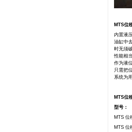
MTS位移
内置液压
油缸中
时无须
性能相
作为液位
只需把
系统为
MTS位移
型号：
MTS 位
MTS 位