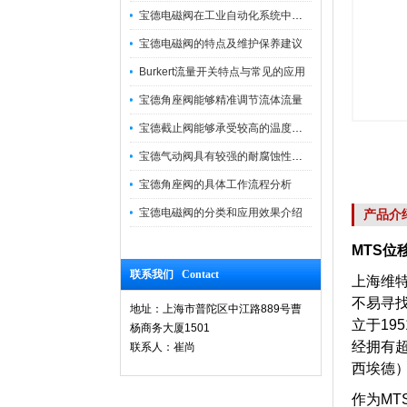
宝德电磁阀在工业自动化系统中的作用
宝德电磁阀的特点及维护保养建议
Burkert流量开关特点与常见的应用
宝德角座阀能够精准调节流体流量
宝德截止阀能够承受较高的温度和压力
宝德气动阀具有较强的耐腐蚀性和抗震性
宝德角座阀的具体工作流程分析
宝德电磁阀的分类和应用效果介绍
产品介
MTS位移
联系我们 Contact
上海维
不易寻
地址：上海市普陀区中江路889号曹
立于19
杨商务大厦1501
经拥有超
联系人：崔尚
西埃德
作为MT