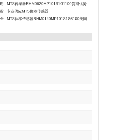
交期
MTS传感器RHM0620MP101S1G1100货期优势
现货
专业供应MTS位移传感器
术全
RHM0885MP101S1G6100
MTS位移传感器RHM0140MP101S1G8100美国
原装