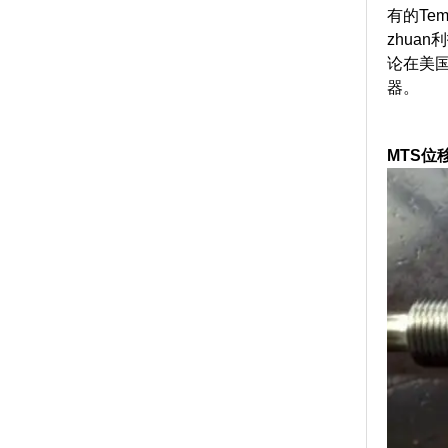
有的Temp
zhua
论在美
器。
MTS位移